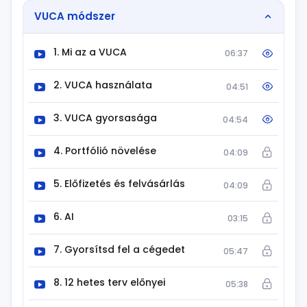
VUCA módszer
1. Mi az a VUCA
06:37
2. VUCA használata
04:51
3. VUCA gyorsasága
04:54
4. Portfólió növelése
04:09
5. Előfizetés és felvásárlás
04:09
6. AI
03:15
7. Gyorsítsd fel a cégedet
05:47
8. 12 hetes terv előnyei
05:38