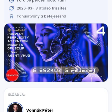
1
óra
58
perces
Időtartam
2026-03-18 Utolsó frissítés
Tanúsítvány a befejezésről
ELŐADJA:
Vonnák Péter