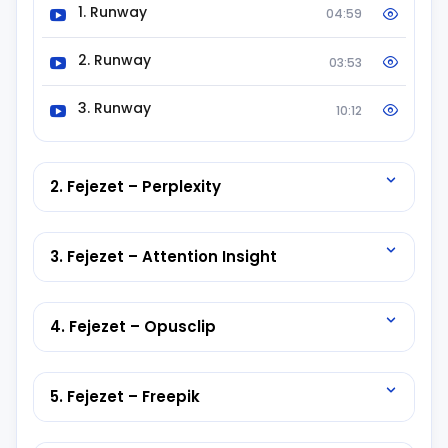
prémium grafikai elemeket kínál vizuális tartalmak
1. Runway
04:59
gyors elkészítéséhez, míg az
AgentivHub
AI-t
használ az üzleti folyamatok automatizálására,
2. Runway
03:53
növelve a hatékonyságot.
3. Runway
10:12
2. Fejezet – Perplexity
3. Fejezet – Attention Insight
4. Fejezet – Opusclip
5. Fejezet – Freepik