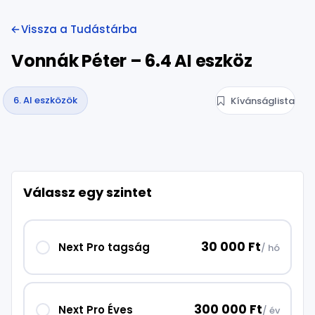
Vissza a Tudástárba
Vonnák Péter – 6.4 AI eszköz
6. AI eszközök
Kívánságlista
Válassz egy szintet
30 000 Ft
Next Pro tagság
/ hó
300 000 Ft
Next Pro Éves
/ év