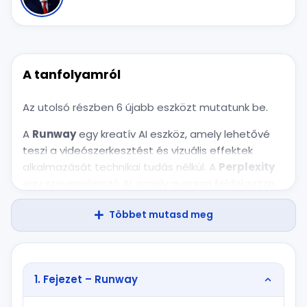
A tanfolyamról
Az utolsó részben 6 újabb eszközt mutatunk be.
A
Runway
egy kreatív AI eszköz, amely lehetővé
teszi a videószerkesztést és vizuális effektek
alkalmazását technikai tudás nélkül. A
Perplexity
egy szövegelemző AI, amely gyorsan feldolgozza
és kiemeli a fontos információkat hosszú
Többet mutasd meg
szövegekből. Az
Attention Insight
segít a vizuális
tartalmak figyelemfelkeltő erejének elemzésében,
optimalizálva a hirdetéseket és designokat. Az
OpusClip
egy automatikus videószerkesztő,
1. Fejezet – Runway
amely gyorsan azonosítja a legfontosabb
pillanatokat a videókban. A
Freepik
ingyenes és