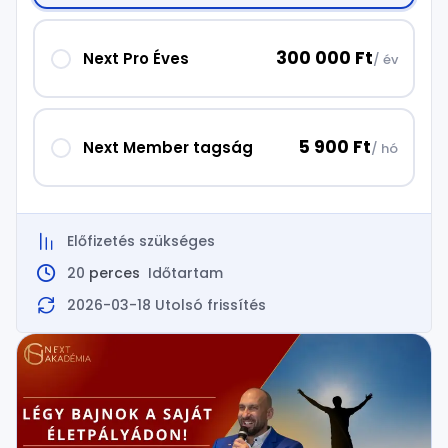
300 000 Ft
Next Pro Éves
/ év
5 900 Ft
Next Member tagság
/ hó
Előfizetés szükséges
20
perces
Időtartam
2026-03-18 Utolsó frissítés