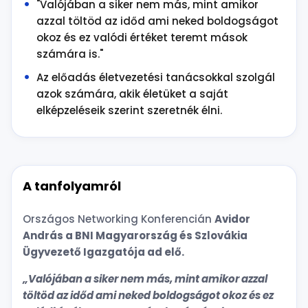
"Valójában a siker nem más, mint amikor
azzal töltöd az időd ami neked boldogságot
okoz és ez valódi értéket teremt mások
számára is."
Az előadás életvezetési tanácsokkal szolgál
azok számára, akik életüket a saját
elképzeléseik szerint szeretnék élni.
A tanfolyamról
Országos Networking Konferencián
Avidor
András a BNI Magyarország és Szlovákia
Ügyvezető Igazgatója ad elő.
„Valójában a siker nem más, mint amikor azzal
töltöd az időd ami neked boldogságot okoz és ez