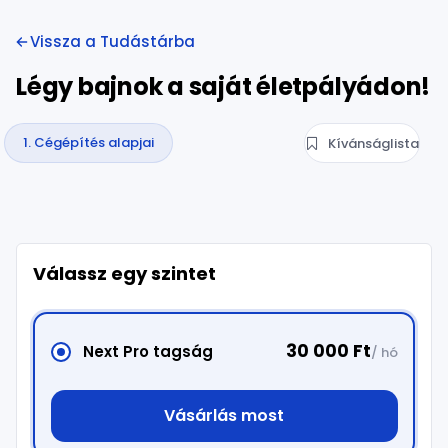
Vissza a Tudástárba
Légy bajnok a saját életpályádon!
1. Cégépítés alapjai
Kívánságlista
Válassz egy szintet
30 000 Ft
Next Pro tagság
/ hó
Vásárlás most