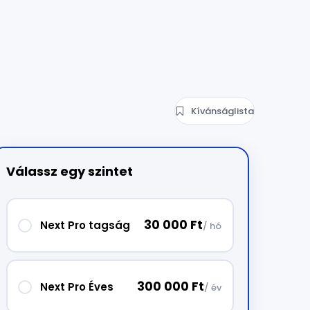
Kívánságlista
Válassz egy szintet
30 000 Ft
Next Pro tagság
/ hó
300 000 Ft
Next Pro Éves
/ év