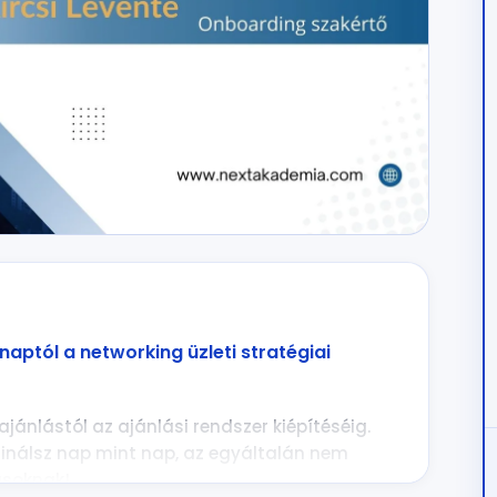
naptól a networking üzleti stratégiai
jánlástól az ajánlási rendszer kiépítéséig.
inálsz nap mint nap, az egyáltalán nem
ásoknak!