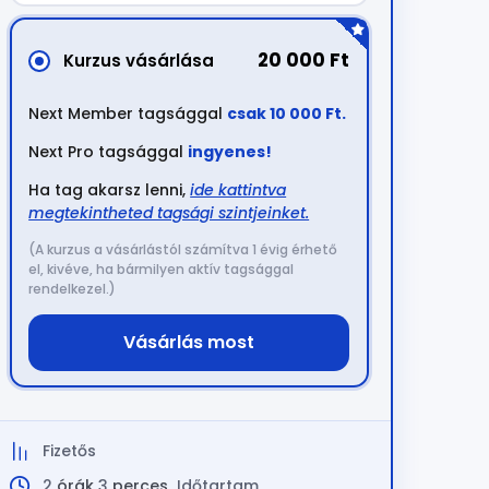
20 000 Ft
Kurzus vásárlása
Next Member tagsággal
csak 10 000 Ft.
Next Pro tagsággal
ingyenes!
Ha tag akarsz lenni,
ide kattintva
megtekintheted tagsági szintjeinket.
(A kurzus a vásárlástól számítva 1 évig érhető
el, kivéve, ha bármilyen aktív tagsággal
rendelkezel.)
Vásárlás most
Fizetős
2
órák
3
perces
Időtartam