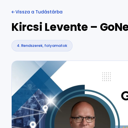
Vissza a Tudástárba
Kircsi Levente – Go
4. Rendszerek, folyamatok