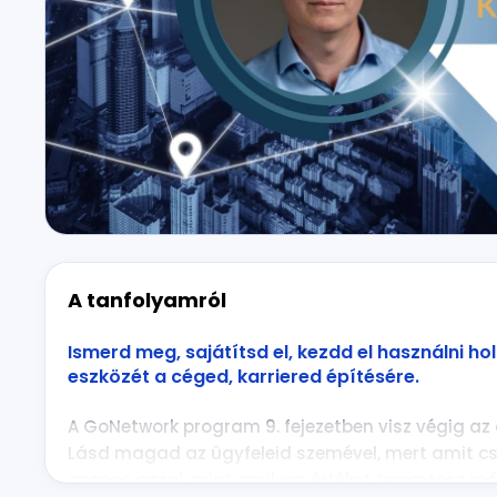
A tanfolyamról
Ismerd meg, sajátítsd el, kezdd el használni hol
eszközét a céged, karriered építésére.
A GoNetwork program 9. fejezetben visz végig az a
Lásd magad az ügyfeleid szemével, mert amit cs
azonos azzal, mint amilyen értéket teremtesz m