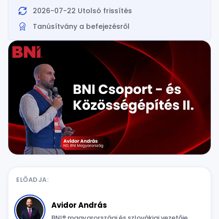
2026-07-22 Utolsó frissítés
Tanúsítvány a befejezésről
ELŐADJA:
Avidor András
BNI® magyarországi és szlovákiai vezetője