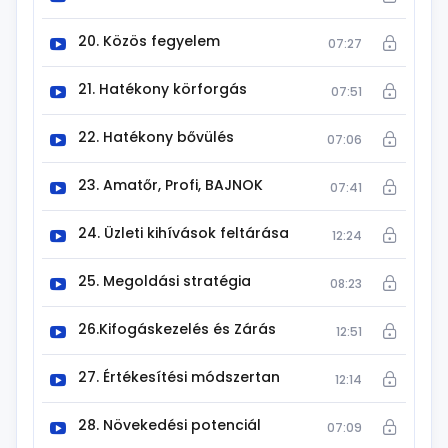
20. Közös fegyelem
07:27
21. Hatékony körforgás
07:51
22. Hatékony bővülés
07:06
23. Amatőr, Profi, BAJNOK
07:41
24. Üzleti kihívások feltárása
12:24
25. Megoldási stratégia
08:23
26.Kifogáskezelés és Zárás
12:51
27. Értékesítési módszertan
12:14
28. Növekedési potenciál
07:09