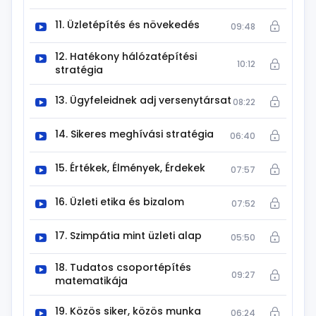
11. Üzletépítés és növekedés
09:48
12. Hatékony hálózatépítési
10:12
stratégia
13. Ügyfeleidnek adj versenytársat
08:22
14. Sikeres meghívási stratégia
06:40
15. Értékek, Élmények, Érdekek
07:57
16. Üzleti etika és bizalom
07:52
17. Szimpátia mint üzleti alap
05:50
18. Tudatos csoportépítés
09:27
matematikája
19. Közös siker, közös munka
06:24