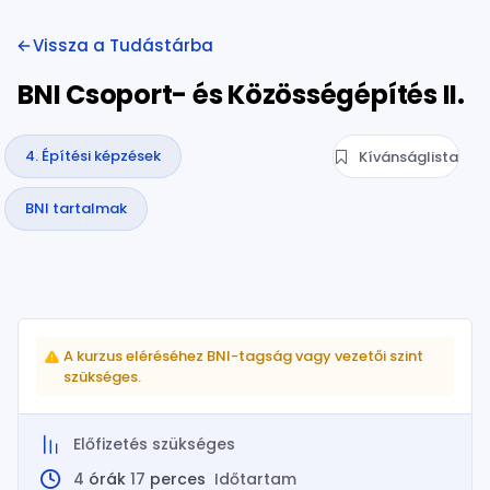
Vissza a Tudástárba
BNI Csoport- és Közösségépítés II.
4. Építési képzések
Kívánságlista
BNI tartalmak
A kurzus eléréséhez BNI-tagság vagy vezetői szint
szükséges.
Előfizetés szükséges
4
órák
17
perces
Időtartam