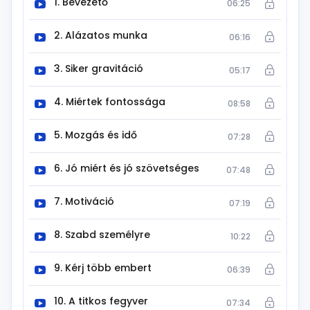
1. Bevezető
06:25
2. Alázatos munka
06:16
3. Siker gravitáció
05:17
4. Miértek fontossága
08:58
5. Mozgás és idő
07:28
6. Jó miért és jó szövetséges
07:48
7. Motiváció
07:19
8. Szabd személyre
10:22
9. Kérj több embert
06:39
10. A titkos fegyver
07:34