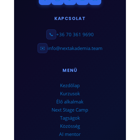
KAPCSOLAT
📞
+36 70 361 9690
✉️
info@nextakademia.team
MENÜ
Kezdőlap
Kurzusok
Élő alkalmak
Next Stage Camp
Tagságok
Közösség
AI mentor