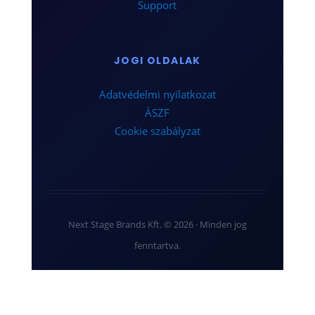
Support
JOGI OLDALAK
Adatvédelmi nyilatkozat
ÁSZF
Cookie szabályzat
Next Stage Brands Kft. © 2026 · Minden jog
fenntartva.