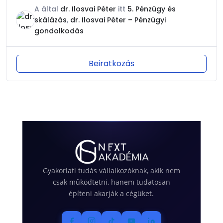
A által
dr. Ilosvai Péter
itt
5. Pénzügy és
skálázás
,
dr. Ilosvai Péter – Pénzügyi
gondolkodás
Beiratkozás
Gyakorlati tudás vállalkozóknak, akik nem
csak működtetni, hanem tudatosan
építeni akarják a cégüket.