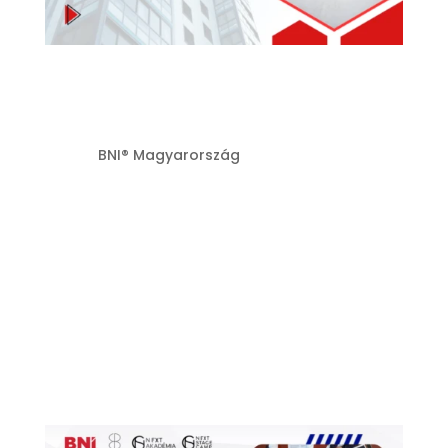
3. Alelnök és
tagbizottság
Szerző:
BNI® Magyarország
|
júl 22, 2026
BNI Alelnök és Tagbizottság képzésAz
Alelnök és Tagbizottság képzés célja,
hogy a résztvevők megismerjék a
minőségbiztosítás és a tagi
elköteleződés fenntartásának
kulcsszerepét. Az alelnök és a
tagbizottság felelnek azért, hogy a
csoport tagjai aktívan részt vegyenek...