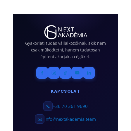
Gyakorlati tudás vállalkozóknak, akik nem
csak működtetni, hanem tudatosan
építeni akarják a cégüket.
KAPCSOLAT
📞
+36 70 361 9690
✉️
info@nextakademia.team