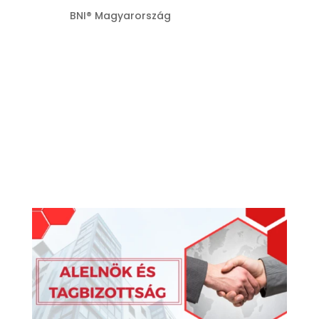
Szerző:
BNI® Magyarország
|
júl 22, 2026
Hogyan használd a megújult
Vezetőségi kézikönyvet a csoport
növekedéséhez?2024. október 1.-étől új
vezetőségi kézikönyv van érvényben,
amely már tartalmazza a személyes,
hibrid és teljesen online csoportok
folyamatait, több ezer találkozó
tapasztalata...