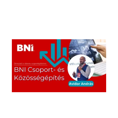
ahol a résztvevők első kézből
értesülhettek a következő év
gazdasági trendjeiről, fejlesztéseiről és
újdonságairól.A program során rangos
előadók elemezték a magyar KKV...
BNI Csoport- és
Közösségépítés