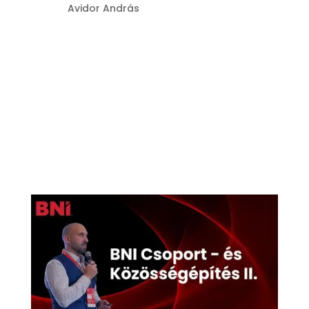
Szerző:
Avidor András
|
júl 22, 2026
Ez az útmutató a BNI csoport- és
közösségépítés teljes, lépésről lépésre
strukturált rendszerét mutatja be,
amely a tudatos szövetségépítésre, a
stratégiai körökben gondolkodó
hálózatfejlesztésre és az „Aki ad, az
nyer” filozófiájára épül. A módszertan
középpontjában...