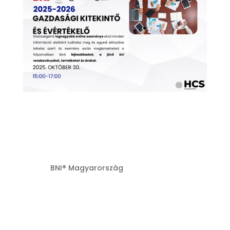
2025-2026
Gazdasági kitekintő
és évértékelő
Szerző:
BNI® Magyarország
|
júl 22, 2026
A 2025–2026 Gazdasági Kitekintő és
Évértékelő a közösség egyik
legfontosabb online eseménye volt,