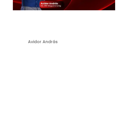
BNI Csoport- és
Közösségépítés II.
Szerző:
Avidor András
|
júl 22, 2026
Készen állsz arra, hogy felszabadítsd a
benned rejlő potenciált és soha nem
látott magasságokba emeld
vállalkozásodat?Ez a kurzus nem
csupán egy útmutató, hanem egy
átfogó rendszer, amely a személyes
fejlődés, a mesteri értékesítési
technikák és a stratégiai...